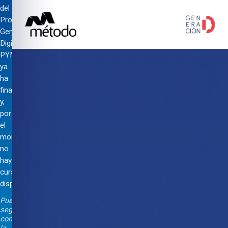
del
Programa
Generación
Digital
PYMES
ya
ha
finalizado
y,
por
el
momento,
no
hay
cursos
disponibles.
Puedes
seguir
consultando